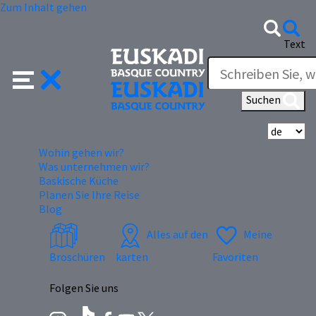
Zum Inhalt gehen
Text
Suchen
Wä
Wohin gehen wir?
Was unternehmen wir?
Baskische Küche
Planen Sie Ihre Reise
Blog
Alles auf den
Meine
Broschüren
karten
Favoriten
Folgen Sie uns