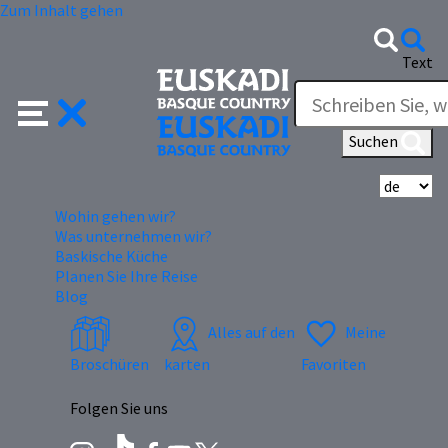
Zum Inhalt gehen
Text
Suchen
Wä
Wohin gehen wir?
Was unternehmen wir?
Baskische Küche
Planen Sie Ihre Reise
Blog
Alles auf den
Meine
Broschüren
karten
Favoriten
Folgen Sie uns