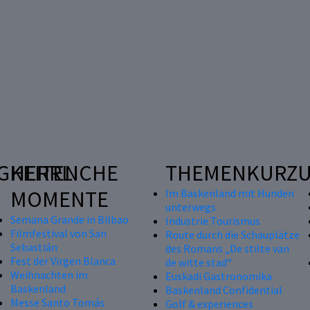
GKEITEN
HERRLICHE
THEMENKURZU
MOMENTE
Im Baskenland mit Hunden
unterwegs
Semana Grande in Bilbao
Industrie Tourismus
Filmfestival von San
Route durch die Schauplätze
Sebastián
des Romans „De stilte van
Fest der Virgen Blanca
de witte stad“
Weihnachten im
Euskadi Gastronomika
Baskenland
Baskenland Confidential
Messe Santo Tomás
Golf & experiences