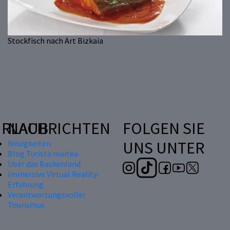
Stockfisch nach Art Bizkaia
RLAUB
NACHRICHTEN
FOLGEN SIE
UNS UNTER
Neuigkeiten
Blog Turista maitea
Über das Baskenland
Immersive Virtual Reality-
Erfahrung
Verantwortungsvoller
Tourismus