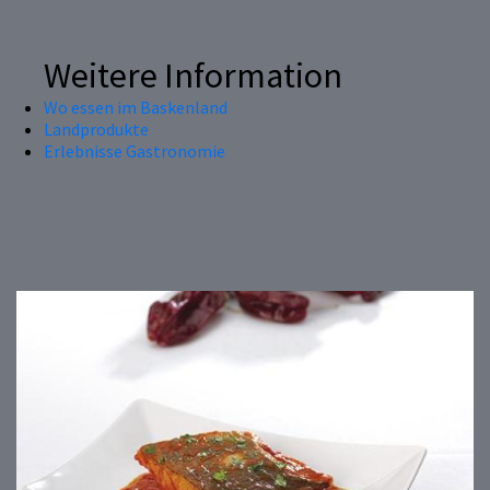
Weitere Information
Wo essen im Baskenland
Landprodukte
Erlebnisse Gastronomie