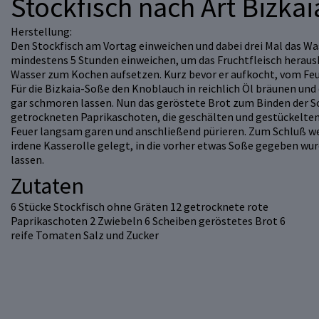
Stockfisch nach Art Bizkai
Herstellung:
Den Stockfisch am Vortag einweichen und dabei drei Mal das W
mindestens 5 Stunden einweichen, um das Fruchtfleisch herauskr
Wasser zum Kochen aufsetzen. Kurz bevor er aufkocht, vom Fe
Für die Bizkaia-Soße den Knoblauch in reichlich Öl bräunen und
gar schmoren lassen. Nun das geröstete Brot zum Binden der S
getrockneten Paprikaschoten, die geschälten und gestückelten
Feuer langsam garen und anschließend pürieren. Zum Schluß wer
irdene Kasserolle gelegt, in die vorher etwas Soße gegeben wu
lassen.
Zutaten
6 Stücke Stockfisch ohne Gräten 12 getrocknete rote
Paprikaschoten 2 Zwiebeln 6 Scheiben geröstetes Brot 6
reife Tomaten Salz und Zucker