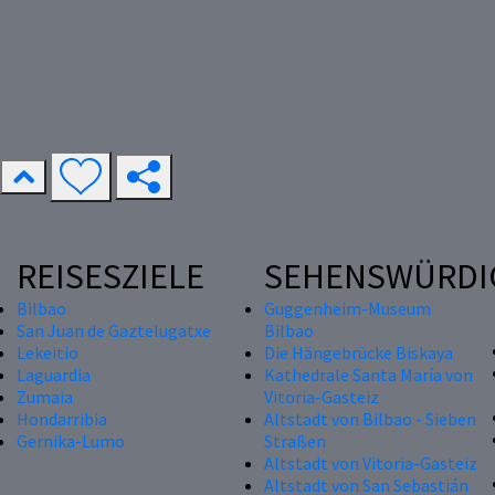
REISESZIELE
SEHENSWÜRDI
Bilbao
Guggenheim-Museum
San Juan de Gaztelugatxe
Bilbao
Lekeitio
Die Hängebrücke Biskaya
Laguardia
Kathedrale Santa María von
Zumaia
Vitoria-Gasteiz
Hondarribia
Altstadt von Bilbao - Sieben
Gernika-Lumo
Straßen
Altstadt von Vitoria-Gasteiz
Altstadt von San Sebastián