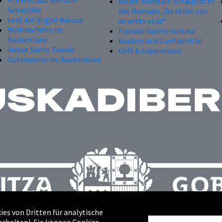
Filmfestival von San
Route durch die Schauplätze
Sebastián
des Romans „De stilte van
Fest der Virgen Blanca
de witte stad“
Weihnachten im
Euskadi Gastronomika
Baskenland
Baskenland Confidential
Messe Santo Tomás
Golf & experiences
Osterwoche im Baskenland
es von Dritten für analytische