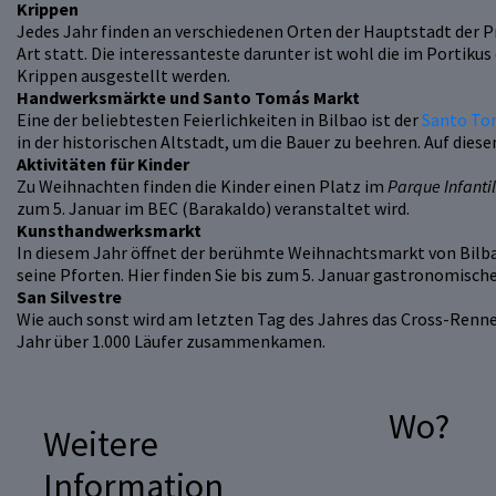
Krippen
Jedes Jahr finden an verschiedenen Orten der Hauptstadt der Pr
Art statt. Die interessanteste darunter ist wohl die im Portikus
Krippen ausgestellt werden.
Handwerksmärkte und Santo Tomás Markt
Eine der beliebtesten Feierlichkeiten in Bilbao ist der
Santo To
in der historischen Altstadt, um die Bauer zu beehren. Auf die
Aktivitäten für Kinder
Zu Weihnachten finden die Kinder einen Platz im
Parque Infanti
zum 5. Januar im BEC (Barakaldo) veranstaltet wird.
Kunsthandwerksmarkt
In diesem Jahr öffnet der berühmte Weihnachtsmarkt von Bilb
seine Pforten. Hier finden Sie bis zum 5. Januar gastronomisc
San Silvestre
Wie auch sonst wird am letzten Tag des Jahres das Cross-Renne
Jahr über 1.000 Läufer zusammenkamen.
Wo?
Weitere
Information