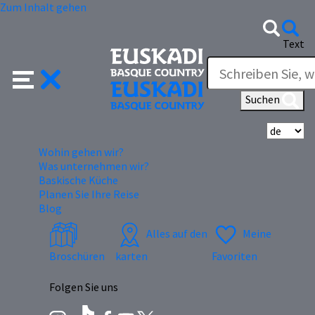
Zum Inhalt gehen
Text
Suchen
Wä
Wohin gehen wir?
Was unternehmen wir?
Baskische Küche
Planen Sie Ihre Reise
Blog
Alles auf den
Meine
Broschüren
karten
Favoriten
Folgen Sie uns