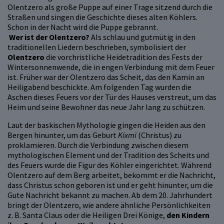
Olentzero als große Puppe auf einer Trage sitzend durch die
Straßen und singen die Geschichte dieses alten Köhlers.
Schon in der Nacht wird die Puppe gebrannt.
Wer ist der Olentzero?
Als schlau und gutmütig in den
traditionellen Liedern beschrieben, symbolisiert der
Olentzero
die vorchristliche Heidetradition des Fests der
Wintersonnenwende, die in engen Verbindung mit dem Feuer
ist. Früher war der Olentzero das Scheit, das den Kamin an
Heiligabend beschickte. Am folgenden Tag wurden die
Aschen dieses Feuers vor der Tür des Hauses verstreut, um das
Heim und seine Bewohner das neue Jahr lang zu schützen.
Laut der baskischen Mythologie gingen die Heiden aus den
Bergen hinunter, um das Geburt
Kixmi
(Christus) zu
proklamieren. Durch die Verbindung zwischen diesem
mythologischen Element und der Tradition des Scheits und
des Feuers wurde die Figur des Köhler eingerichtet. Während
Olentzero auf dem Berg arbeitet, bekommt er die Nachricht,
dass Christus schon geboren ist und er geht hinunter, um die
Gute Nachricht bekannt zu machen. Ab dem 20. Jahrhundert
bringt der Olentzero, wie andere ähnliche Persönlichkeiten
z. B. Santa Claus oder die Heiligen Drei Könige,
den Kindern