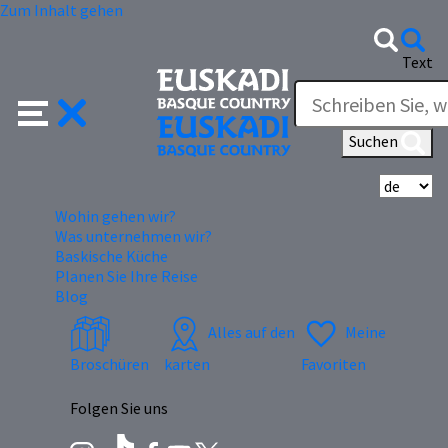
Zum Inhalt gehen
Text
Suchen
Wä
Wohin gehen wir?
Was unternehmen wir?
Baskische Küche
Planen Sie Ihre Reise
Blog
Alles auf den
Meine
Broschüren
karten
Favoriten
Folgen Sie uns